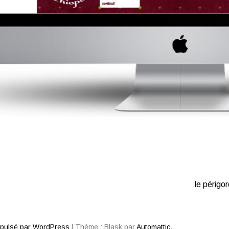
le périgo
ATION
opulsé par WordPress
|
Thème : Blask par
Automattic
.