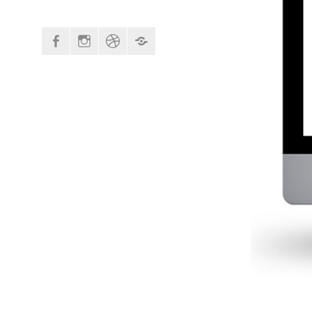
Élément
Élément
Élément
Élément
du
de
du
du
menu
menu
menu
menu